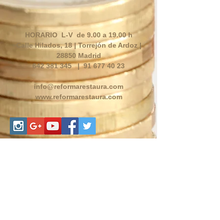
HORARIO L-V de 9.00 a 19.00 h
Calle Hilados, 18 | Torrejón de Ardoz |
28850 Madrid
642 381 345
|
91 677 40 23
info@reformarestaura.com
www.reformarestaura.com