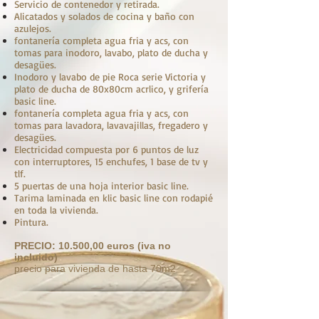
Servicio de contenedor y retirada.
Alicatados y solados de cocina y baño con
azulejos.
fontanería completa agua fria y acs, con
tomas para inodoro, lavabo, plato de ducha y
desagües.
Inodoro y lavabo de pie Roca serie Victoria y
plato de ducha de 80x80cm acrlico, y grifería
basic line.
fontanería completa agua fria y acs, con
tomas para lavadora, lavavajillas, fregadero y
desagües.
Electricidad compuesta por 6 puntos de luz
con interruptores, 15 enchufes, 1 base de tv y
tlf.
5 puertas de una hoja interior basic line.
Tarima laminada en klic basic line con rodapié
en toda la vivienda.
Pintura.
PRECIO: 10.500,00 euros (iva no
incluido)
precio para vivienda de hasta 70m2