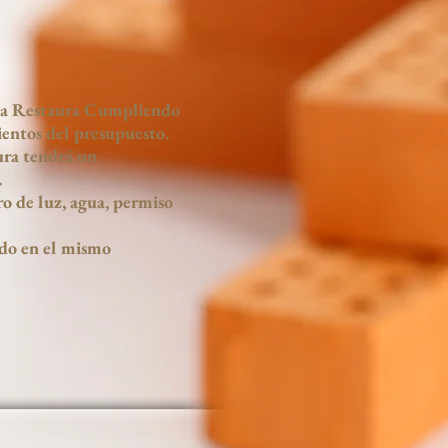
rma Restaura Cumpliendo
ientos del presupuesto.
ura tendrá un
.
ro de luz, agua, permiso
ado en el mismo