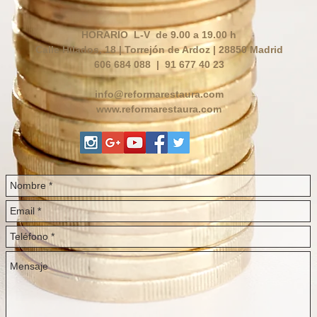
HORARIO L-V de 9.00 a 19.00 h
Calle Hilados, 18 | Torrejón de Ardoz | 28850 Madrid
606 684 088 | 91 677 40 23
info@reformarestaura.com
www.reformarestaura.com