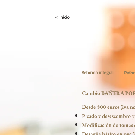
< Inicio
Reforma integral
Refo
Cambio BAÑERA PO
Desde 800 euros (iva no
Picado y desescombro y 
Modificación de tomas de
Desagüe básico en pvc.(